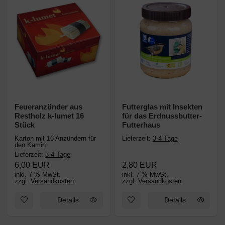
Feueranzünder aus
Futterglas mit Insekten
Restholz k-lumet 16
für das Erdnussbutter-
Stück
Futterhaus
Karton mit 16 Anzündern für
Lieferzeit:
3-4 Tage
den Kamin
Lieferzeit:
3-4 Tage
6,00 EUR
2,80 EUR
inkl. 7 % MwSt.
inkl. 7 % MwSt.
zzgl.
Versandkosten
zzgl.
Versandkosten
Zum Merkzettel hinzufügen: Feueranzünder aus Restholz k-lume
Zum Merkzettel hinzufügen: Fut
Details
Details