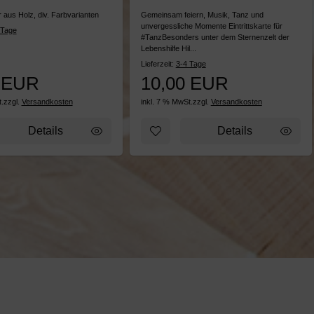
 aus Holz, div. Farbvarianten
Gemeinsam feiern, Musik, Tanz und
unvergessliche Momente Eintrittskarte für
 Tage
#TanzBesonders unter dem Sternenzelt der
Lebenshilfe Hil...
Lieferzeit:
3-4 Tage
 EUR
10,00 EUR
.
zzgl.
Versandkosten
inkl. 7 % MwSt.
zzgl.
Versandkosten
usatz, bunt
zettel hinzufügen: Gartendeko Geier "Kalli" rot / bunt
Zum Merkzettel hinzufügen: Eintr
Details
Details