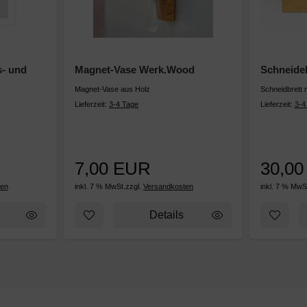
s- und
Magnet-Vase Werk.Wood
Schneide
Magnet-Vase aus Holz
Schneidbrett 
Lieferzeit:
3-4 Tage
Lieferzeit:
3-4
7,00 EUR
30,0
ten
inkl. 7 % MwSt.
zzgl.
Versandkosten
inkl. 7 % MwS
unter dem Sternenzelt
ufügen: Werk.Wood Sicherheits- und Pflegehinweise
Zum Merkzettel hinzufügen: Magnet-Vase We
Zum Mer
Details