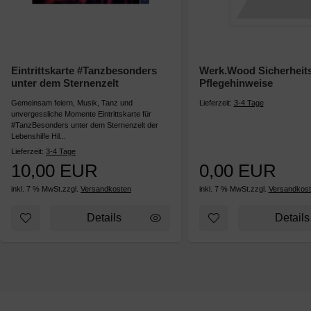
Eintrittskarte #Tanzbesonders
Werk.Wood Sicherheit
unter dem Sternenzelt
Pflegehinweise
Gemeinsam feiern, Musik, Tanz und
Lieferzeit:
3-4 Tage
unvergessliche Momente Eintrittskarte für
#TanzBesonders unter dem Sternenzelt der
Lebenshilfe Hil...
Lieferzeit:
3-4 Tage
10,00 EUR
0,00 EUR
inkl. 7 % MwSt.
zzgl.
Versandkosten
inkl. 7 % MwSt.
zzgl.
Versandkos
Zum Merkzettel hinzufügen: Eintrittskarte #Tanzbesonders 
Zum Merkzettel hinz
Details
Details