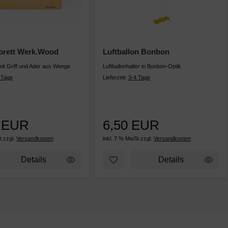
brett Werk.Wood
Luftballon Bonbon
mit Griff und Ader aus Wenge
Luftballonhalter in Bonbon-Optik
 Tage
Lieferzeit:
3-4 Tage
0 EUR
6,50 EUR
t.
zzgl.
Versandkosten
inkl. 7 % MwSt.
zzgl.
Versandkosten
rk.Wood
kzettel hinzufügen: Schneidebrett Werk.Wood
Zum Merkzettel hinzufügen: Luft
Details
Details