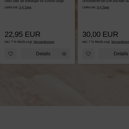
Deko oder als Aufhänger für schöne Dinge
Schneidbrett mit Griff und Ader 
Lieferzeit:
3-4 Tage
Lieferzeit:
3-4 Tage
22,95 EUR
30,00 EUR
inkl. 7 % MwSt.
zzgl.
Versandkosten
inkl. 7 % MwSt.
zzgl.
Versandkost
Zum Merkzettel hinzufügen: Allerlei-Baum weiß
Zum Merkzettel hinz
Details
Details