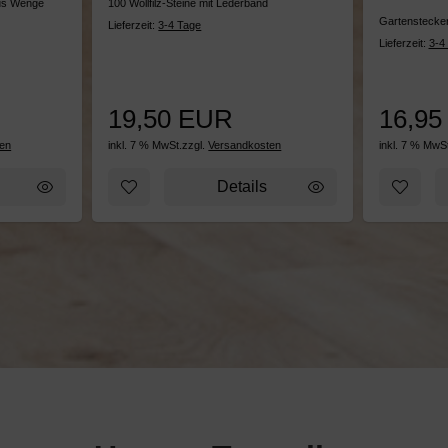
aus Wenge
100 Wollfilz-Steine mit Lederband
Gartenstecker
Lieferzeit:
3-4 Tage
Lieferzeit:
3-4
19,50 EUR
16,95
en
inkl. 7 % MwSt.
zzgl.
Versandkosten
inkl. 7 % MwSt
ufügen: Schneidebrett Werk.Wood
Zum Merkzettel hinzufügen: Filzuntersetzer Ba
Zum Merk
Details