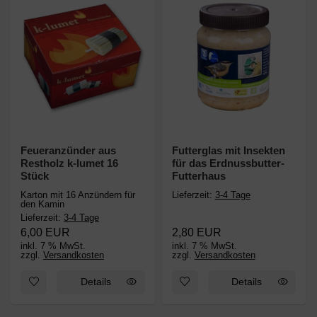
Feueranzünder aus
Futterglas mit Insekten
Restholz k-lumet 16
für das Erdnussbutter-
Stück
Futterhaus
Karton mit 16 Anzündern für
Lieferzeit:
3-4 Tage
den Kamin
Lieferzeit:
3-4 Tage
6,00 EUR
2,80 EUR
inkl. 7 % MwSt.
inkl. 7 % MwSt.
zzgl.
Versandkosten
zzgl.
Versandkosten
Zum Merkzettel hinzufügen: Feueranzünder aus Restholz k-lume
Zum Merkzettel hinzufügen: Fut
Details
Details