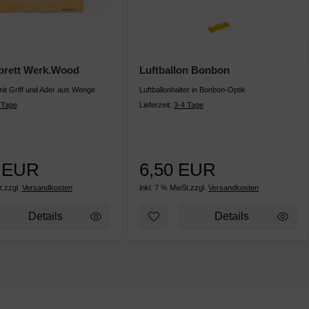
brett Werk.Wood
Luftballon Bonbon
mit Griff und Ader aus Wenge
Luftballonhalter in Bonbon-Optik
 Tage
Lieferzeit:
3-4 Tage
0 EUR
6,50 EUR
t.
zzgl.
Versandkosten
inkl. 7 % MwSt.
zzgl.
Versandkosten
rk.Wood
kzettel hinzufügen: Schneidebrett Werk.Wood
Zum Merkzettel hinzufügen: Luft
Details
Details