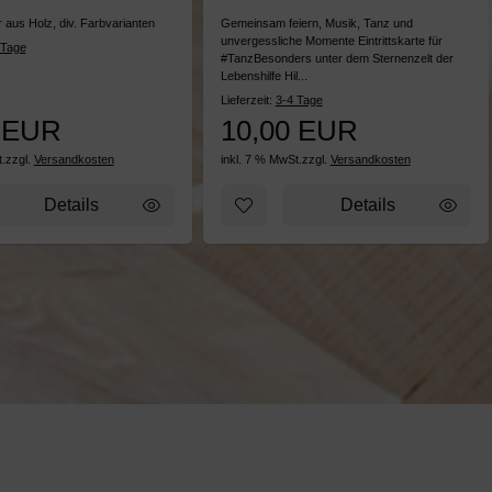
 aus Holz, div. Farbvarianten
Gemeinsam feiern, Musik, Tanz und
unvergessliche Momente Eintrittskarte für
 Tage
#TanzBesonders unter dem Sternenzelt der
Lebenshilfe Hil...
Lieferzeit:
3-4 Tage
 EUR
10,00 EUR
.
zzgl.
Versandkosten
inkl. 7 % MwSt.
zzgl.
Versandkosten
usatz, bunt
zettel hinzufügen: Gartendeko Geier "Kalli" rot / bunt
Zum Merkzettel hinzufügen: Eintr
Details
Details