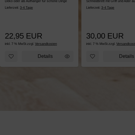
Deko oder als Aufhänger für schöne Dinge
Schneidbrett mit Griff und Ader 
Lieferzeit:
3-4 Tage
Lieferzeit:
3-4 Tage
22,95 EUR
30,00 EUR
inkl. 7 % MwSt.
zzgl.
Versandkosten
inkl. 7 % MwSt.
zzgl.
Versandkost
Zum Merkzettel hinzufügen: Allerlei-Baum weiß
Zum Merkzettel hinz
Details
Details