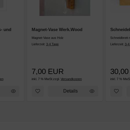
s- und
Magnet-Vase Werk.Wood
Schneide
Magnet-Vase aus Holz
Schneidbrett 
Lieferzeit:
3-4 Tage
Lieferzeit:
3-4
7,00 EUR
30,0
ten
inkl. 7 % MwSt.
zzgl.
Versandkosten
inkl. 7 % MwS
unter dem Sternenzelt
ufügen: Werk.Wood Sicherheits- und Pflegehinweise
Zum Merkzettel hinzufügen: Magnet-Vase We
Zum Mer
Details