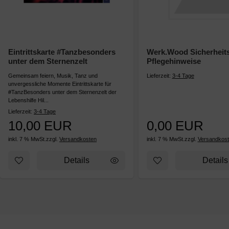
Eintrittskarte #Tanzbesonders
Werk.Wood Sicherheit
unter dem Sternenzelt
Pflegehinweise
Gemeinsam feiern, Musik, Tanz und
Lieferzeit:
3-4 Tage
unvergessliche Momente Eintrittskarte für
#TanzBesonders unter dem Sternenzelt der
Lebenshilfe Hil...
Lieferzeit:
3-4 Tage
10,00 EUR
0,00 EUR
inkl. 7 % MwSt.
zzgl.
Versandkosten
inkl. 7 % MwSt.
zzgl.
Versandkos
Zum Merkzettel hinzufügen: Eintrittskarte #Tanzbesonders 
Zum Merkzettel hinz
Details
Details