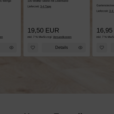
aus Wenge
100 Wollfilz-Steine mit Lederband
Gartenstecker
Lieferzeit:
3-4 Tage
Lieferzeit:
3-4
19,50 EUR
16,95
en
inkl. 7 % MwSt.
zzgl.
Versandkosten
inkl. 7 % MwSt
ufügen: Schneidebrett Werk.Wood
Zum Merkzettel hinzufügen: Filzuntersetzer Ba
Zum Merk
Details