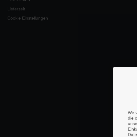
Lieferzeit
Cookie Einstellungen
Wir 
die 
unse
Eink
Date