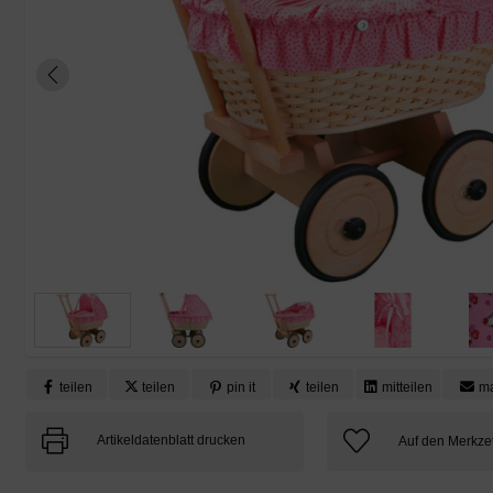
teilen
teilen
pin it
teilen
mitteilen
ma
Artikeldatenblatt drucken