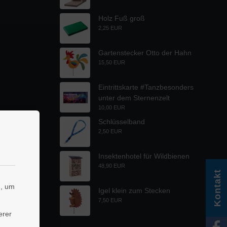
Holz Fuß groß
2,25 EUR
Gartenstecker Otto der Hahn
15,50 EUR
Eintrittskarte #Tanzbesonders
unter dem Sternenzelt
10,00 EUR
Schlüsselband
2,50 EUR
Insektenhotel für Wildbienen
48,90 EUR
Kontakt
n, um
Igel klein zum Stecken
7,50 EUR
erer