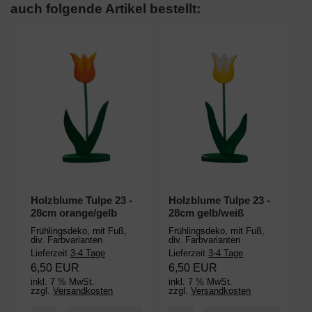
auch folgende Artikel bestellt:
Holzblume Tulpe 23 -
Holzblume Tulpe 23 -
H
28cm orange/gelb
28cm gelb/weiß
3
Frühlingsdeko, mit Fuß,
Frühlingsdeko, mit Fuß,
F
div. Farbvarianten
div. Farbvarianten
d
Lieferzeit
3-4 Tage
Lieferzeit
3-4 Tage
L
6,50 EUR
6,50 EUR
inkl. 7 % MwSt.
inkl. 7 % MwSt.
i
zzgl.
Versandkosten
zzgl.
Versandkosten
z