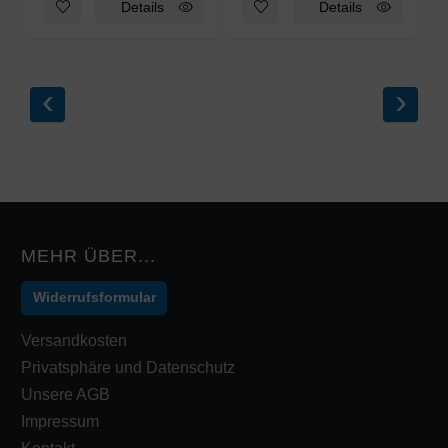
Zum Merkzettel hinzufügen: Holzblume Tulpe 23 - 28cm oran
Zum Merkzettel hinzufügen: H
Details
Details
‹
›
MEHR ÜBER...
Widerrufsformular
Versandkosten
Privatsphäre und Datenschutz
Unsere AGB
Impressum