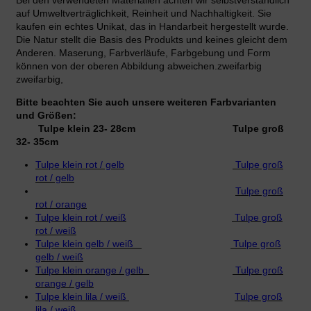
Bei den verwendeten Materialien achten wir selbstverständlich
auf Umweltverträglichkeit, Reinheit und Nachhaltigkeit. Sie
kaufen ein echtes Unikat, das in Handarbeit hergestellt wurde.
Die Natur stellt die Basis des Produkts und keines gleicht dem
Anderen. Maserung, Farbverläufe, Farbgebung und Form
können von der oberen Abbildung abweichen.zweifarbig
zweifarbig,
Bitte beachten Sie auch unsere weiteren Farbvarianten
und Größen:
Tulpe klein 23- 28cm Tulpe groß
32- 35cm
Tulpe klein rot / gelb
Tulpe groß
rot / gelb
Tulpe groß
rot / orange
Tulpe klein rot / weiß
Tulpe groß
rot / weiß
Tulpe klein gelb / weiß
Tulpe groß
gelb / weiß
Tulpe klein orange / gelb
Tulpe groß
orange / gelb
Tulpe klein lila / weiß
Tulpe groß
lila / weiß