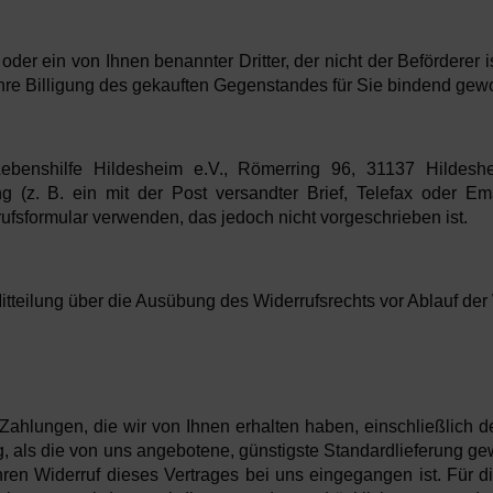
oder ein von Ihnen benannter Dritter, der nicht der Beförderer 
 Ihre Billigung des gekauften Gegenstandes für Sie bindend gewo
enshilfe Hildesheim e.V., Römerring 96, 31137 Hildeshei
ng (z. B. ein mit der Post versandter Brief, Telefax oder Em
ufsformular verwenden, das jedoch nicht vorgeschrieben ist.
Mitteilung über die Ausübung des Widerrufsrechts vor Ablauf der
Zahlungen, die wir von Ihnen erhalten haben, einschließlich d
ng, als die von uns angebotene, günstigste Standardlieferung g
hren Widerruf dieses Vertrages bei uns eingegangen ist. Für 