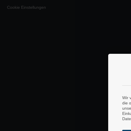
Cookie Einstellungen
Wir 
die 
unse
Eink
Date