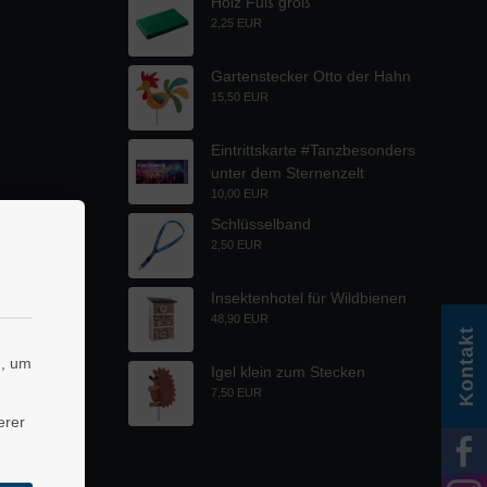
Holz Fuß groß
2,25 EUR
Gartenstecker Otto der Hahn
15,50 EUR
Eintrittskarte #Tanzbesonders
unter dem Sternenzelt
10,00 EUR
Schlüsselband
2,50 EUR
Insektenhotel für Wildbienen
48,90 EUR
Kontakt
n, um
Igel klein zum Stecken
7,50 EUR
erer