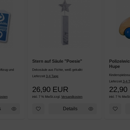
Stern auf Säule "Poesie"
Polizeiwic
Hupe
iftzug und
Dekosäule aus Fichte, weiß gekalkt
Kinderspielzeu
Lieferzeit
3-4 Tage
Lieferzeit
3-4 
26,90 EUR
22,90
osten
inkl. 7 % MwSt.
zzgl.
Versandkosten
inkl. 7 % MwSt
anhänger ROT
ufügen: Skatspiel
Zum Merkzettel hinzufügen: Stern auf Säule "
Zum Merk
s
Details