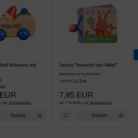
htel Holzauto mit
Joschi "besucht den Wald"
Bilderbuch mit Suchfunktion
g
Lieferzeit
3-4 Tage
Tage
 EUR
7,95 EUR
.
zzgl.
Versandkosten
inkl. 7 % MwSt.
zzgl.
Versandkosten
Poesie"
zettel hinzufügen: Polizeiwichtel Holzauto mit Hupe
Zum Merkzettel hinzufügen: Josch
Details
Details