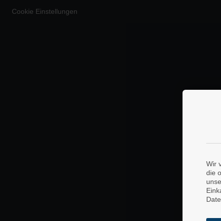
Cookie Einstellungen
Wir 
die 
unse
Eink
Date