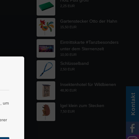
Holz Fuß groß
2,25 EUR
Gartenstecker Otto der Hahn
15,50 EUR
Eintrittskarte #Tanzbesonders
unter dem Sternenzelt
10,00 EUR
Schlüsselband
2,50 EUR
Insektenhotel für Wildbienen
48,90 EUR
Kontakt
n, um
Igel klein zum Stecken
7,50 EUR
erer