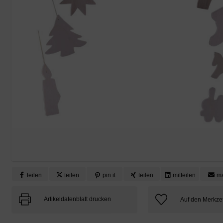
teilen
teilen
pin it
teilen
mitteilen
ma
Artikeldatenblatt drucken