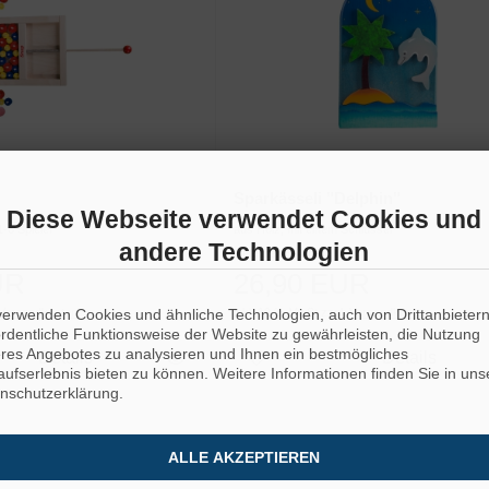
Sparkässeli "Delphin"
Diese Webseite verwendet Cookies und
1-6 Spieler
aus Holz, mit einem Schlüssel
andere Technologien
Lieferzeit
3-4 Tage
UR
26,90 EUR
Versandkosten
inkl. 19 % MwSt.
zzgl.
Versandkosten
verwenden Cookies und ähnliche Technologien, auch von Drittanbieter
ordentliche Funktionsweise der Website zu gewährleisten, die Nutzung
res Angebotes zu analysieren und Ihnen ein bestmögliches
Details
Details
aufserlebnis bieten zu können. Weitere Informationen finden Sie in uns
nschutzerklärung.
ALLE AKZEPTIEREN