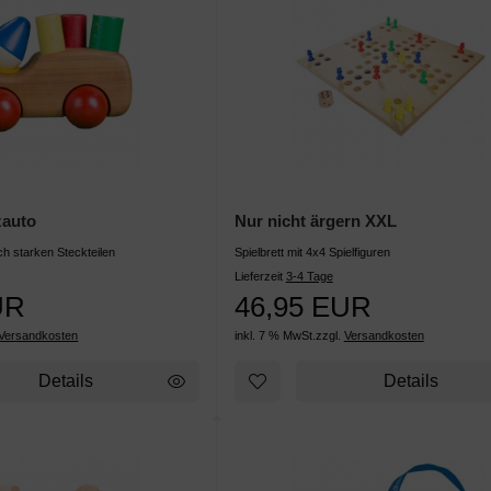
zauto
Nur nicht ärgern XXL
ich starken Steckteilen
Spielbrett mit 4x4 Spielfiguren
Lieferzeit
3-4 Tage
UR
46,95 EUR
Versandkosten
inkl. 7 % MwSt.
zzgl.
Versandkosten
Details
Details