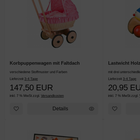
Korbpuppenwagen mit Faltdach
Lastwicht Hol
verschiedene Stoffmuster und Farben
mit drei unterschiedl
Lieferzeit
3-4 Tage
Lieferzeit
3-4 Tage
147,50 EUR
20,95 E
inkl. 7 % MwSt.
zzgl.
Versandkosten
inkl. 7 % MwSt.
zzgl.
Details