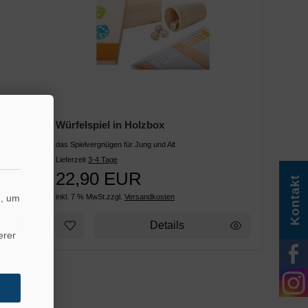
Würfelspiel in Holzbox
das Spielvergnügen für Jung und Alt
Lieferzeit
3-4 Tage
22,90 EUR
Kontakt
inkl. 7 % MwSt.
zzgl.
Versandkosten
n, um
Details
erer