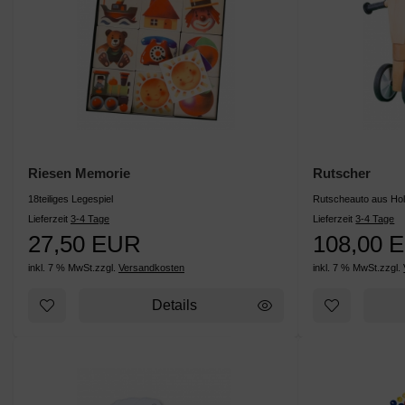
Riesen Memorie
Rutscher
18teiliges Legespiel
Rutscheauto aus Ho
Lieferzeit
3-4 Tage
Lieferzeit
3-4 Tage
27,50 EUR
108,00 
inkl. 7 % MwSt.
zzgl.
Versandkosten
inkl. 7 % MwSt.
zzgl.
Details