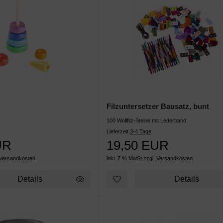
m
Filzuntersetzer Bausatz, bunt
100 Wollfilz-Steine mit Lederband
Lieferzeit
3-4 Tage
UR
19,50 EUR
Versandkosten
inkl. 7 % MwSt.
zzgl.
Versandkosten
Details
Details