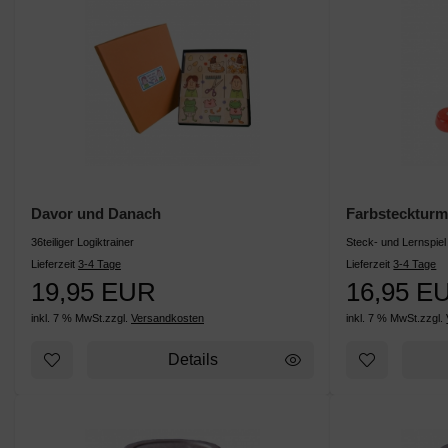
Davor und Danach
Farbstecktur
36teiliger Logiktrainer
Steck- und Lernspiel
Lieferzeit
3-4 Tage
Lieferzeit
3-4 Tage
19,95 EUR
16,95 E
inkl. 7 % MwSt.
zzgl.
Versandkosten
inkl. 7 % MwSt.
zzgl.
Details